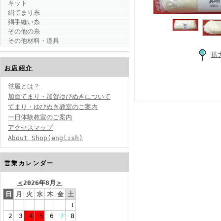
キット
絹てまり糸
絹手縫い糸
その他の糸
その他材料・道具
拡
お店紹介
毬屋とは？
加賀てまり・加賀ゆびぬきについて
てまり・ゆびぬき教室のご案内
一日体験教室のご案内
アクセスマップ
About Shop(english)
営業カレンダー
＜
2026年8月
＞
日
月
火
水
木
金
土
1
2
3
4
5
6
7
8