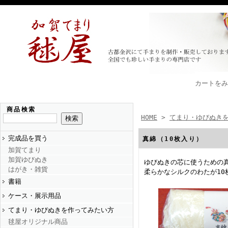
カートをみ
商品検索
HOME
>
てまり・ゆびぬき
完成品を買う
真綿（10枚入り）
加賀てまり
加賀ゆびぬき
ゆびぬきの芯に使うための
はがき・雑貨
柔らかなシルクのわたが10
書籍
ケース・展示用品
てまり・ゆびぬきを作ってみたい方
毬屋オリジナル商品