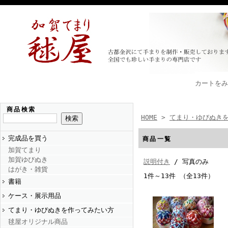
カートをみ
商品検索
HOME
>
てまり・ゆびぬき
完成品を買う
商品一覧
加賀てまり
加賀ゆびぬき
説明付き
/ 写真のみ
はがき・雑貨
1件～13件 （全13件）
書籍
ケース・展示用品
てまり・ゆびぬきを作ってみたい方
毬屋オリジナル商品