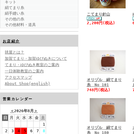
キット
絹てまり糸
絹手縫い糸
こてまり針山
その他の糸
2,200円(税込)
その他材料・道具
お店紹介
毬屋とは？
加賀てまり・加賀ゆびぬきについて
てまり・ゆびぬき教室のご案内
一日体験教室のご案内
アクセスマップ
オリヅル 絹てまり
About Shop(english)
糸 No 101
748円(税込)
営業カレンダー
＜
2026年8月
＞
日
月
火
水
木
金
土
1
オリヅル 絹てまり
2
3
4
5
6
7
8
糸 No 180