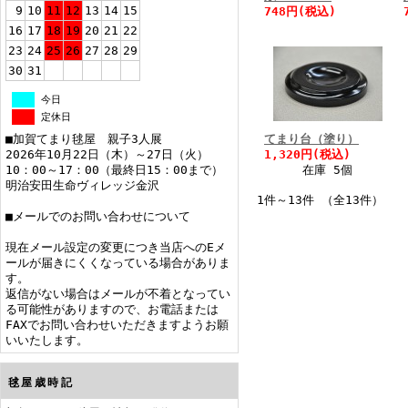
9
10
11
12
13
14
15
748円(税込)
16
17
18
19
20
21
22
23
24
25
26
27
28
29
30
31
今日
定休日
■加賀てまり毬屋 親子3人展
てまり台（塗り）
2026年10月22日（木）～27日（火）
1,320円(税込)
10：00～17：00（最終日15：00まで）
在庫 5個
明治安田生命ヴィレッジ金沢
1件～13件 （全13件）
■メールでのお問い合わせについて
現在メール設定の変更につき当店へのEメ
ールが届きにくくなっている場合がありま
す。
返信がない場合はメールが不着となってい
る可能性がありますので、お電話または
FAXでお問い合わせいただきますようお願
いいたします。
毬屋歳時記