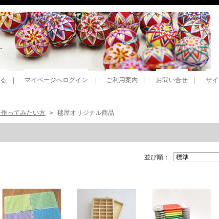
る
｜
マイページへログイン
｜
ご利用案内
｜
お問い合せ
｜
サイ
を作ってみたい方
> 毬屋オリジナル商品
並び順：