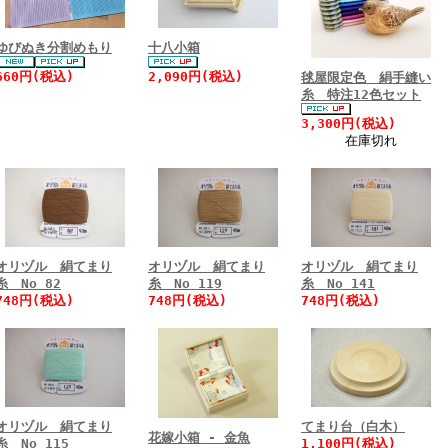
ゆびぬき分割めもり
十八小箱
660円(税込)
2,090円(税込)
毬屋限定色 絹手縫い
糸 特注12色セット
3,300円(税込)
在庫切れ
オリヅル 絹てまり
オリヅル 絹てまり
オリヅル 絹てまり
糸 No 82
糸 No 119
糸 No 141
748円(税込)
748円(税込)
748円(税込)
オリヅル 絹てまり
てまり台（白木）
花嫁小箱 - 金魚
糸 No 115
1,100円(税込)