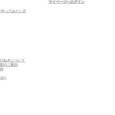
マイページへログイン
を作ってみたい方
びぬきについて
室のご案内
内
ish)