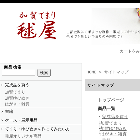
カートをみ
商品検索
HOME
>
サイトマップ
完成品を買う
サイトマップ
加賀てまり
加賀ゆびぬき
トップページ
はがき・雑貨
商品一覧
書籍
・
完成品を買う
ケース・展示用品
├
加賀てまり
├
加賀ゆびぬき
てまり・ゆびぬきを作ってみたい方
└
はがき・雑貨
毬屋オリジナル商品