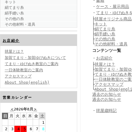
・
書籍
キット
・
ケース・展示用品
絹てまり糸
・
てまり・ゆびぬき
絹手縫い糸
その他の糸
├
毬屋オリジナル商品
├
キット
その他材料・道具
├
絹てまり糸
├
絹手縫い糸
├
その他の糸
お店紹介
└
その他材料・道具
コンテンツ一覧
毬屋とは？
加賀てまり・加賀ゆびぬきについて
・
お店紹介
てまり・ゆびぬき教室のご案内
├
毬屋とは？
├
加賀てまり・加賀ゆ
一日体験教室のご案内
├
てまり・ゆびぬき教
アクセスマップ
├
一日体験教室のご案
About Shop(english)
├
アクセスマップ
└
About Shop(engl
過去のお知らせ
営業カレンダー
過去のお知らせ
＜
2026年8月
＞
・
毬屋歳時記
日
月
火
水
木
金
土
1
2
3
4
5
6
7
8