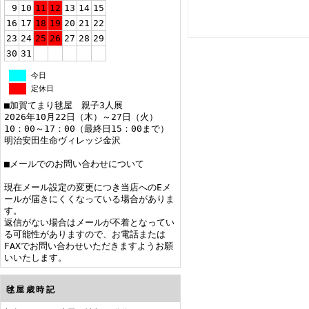
9
10
11
12
13
14
15
16
17
18
19
20
21
22
23
24
25
26
27
28
29
30
31
今日
定休日
■加賀てまり毬屋 親子3人展
2026年10月22日（木）～27日（火）
10：00～17：00（最終日15：00まで）
明治安田生命ヴィレッジ金沢
■メールでのお問い合わせについて
現在メール設定の変更につき当店へのEメ
ールが届きにくくなっている場合がありま
す。
返信がない場合はメールが不着となってい
る可能性がありますので、お電話または
FAXでお問い合わせいただきますようお願
いいたします。
毬屋歳時記