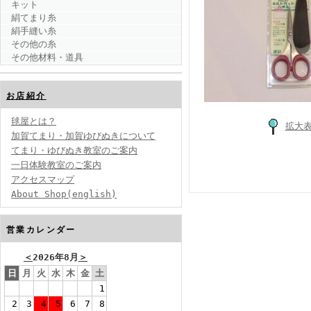
キット
絹てまり糸
絹手縫い糸
その他の糸
その他材料・道具
お店紹介
毬屋とは？
拡大
加賀てまり・加賀ゆびぬきについて
てまり・ゆびぬき教室のご案内
一日体験教室のご案内
アクセスマップ
About Shop(english)
営業カレンダー
＜
2026年8月
＞
日
月
火
水
木
金
土
1
2
3
4
5
6
7
8