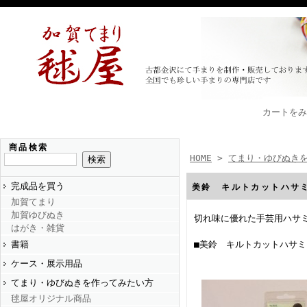
カートをみ
商品検索
HOME
>
てまり・ゆびぬき
完成品を買う
美鈴 キルトカットハサ
加賀てまり
加賀ゆびぬき
切れ味に優れた手芸用ハサ
はがき・雑貨
書籍
■美鈴 キルトカットハサミ
ケース・展示用品
てまり・ゆびぬきを作ってみたい方
毬屋オリジナル商品