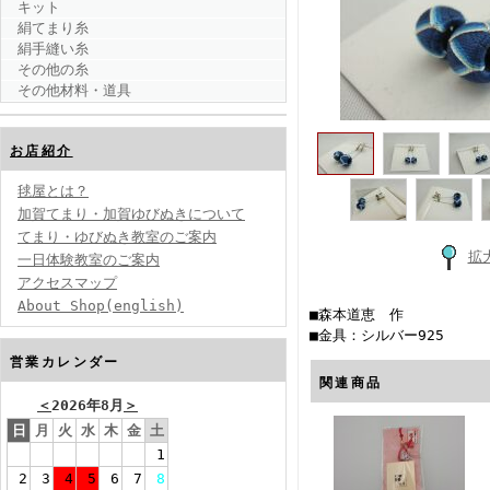
キット
絹てまり糸
絹手縫い糸
その他の糸
その他材料・道具
お店紹介
毬屋とは？
加賀てまり・加賀ゆびぬきについて
てまり・ゆびぬき教室のご案内
拡
一日体験教室のご案内
アクセスマップ
About Shop(english)
■森本道恵 作
■金具：シルバー925
営業カレンダー
関連商品
＜
2026年8月
＞
日
月
火
水
木
金
土
1
2
3
4
5
6
7
8