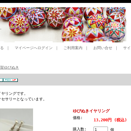
る
｜
マイページへログイン
｜
ご利用案内
｜
お問い合せ
｜
サイ
賀ゆびぬき
イヤリングです。
クセサリーとなっています。
ゆびぬきイヤリング
価格:
13,200円 (税込)
購入数:
個