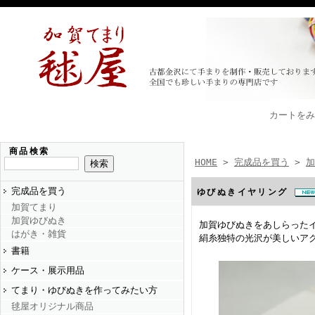
カートをみ
商品検索
HOME
>
完成品を買う
>
加
完成品を買う
ゆびぬきイヤリング
加賀てまり
加賀ゆびぬき
加賀ゆびぬきをあしらった
はがき・雑貨
絹糸独特の光沢が美しいア
書籍
ケース・展示用品
てまり・ゆびぬきを作ってみたい方
毬屋オリジナル商品