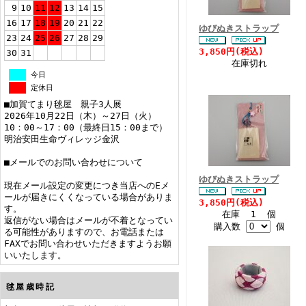
9
10
11
12
13
14
15
16
17
18
19
20
21
22
ゆびぬきストラップ
23
24
25
26
27
28
29
3,850円(税込)
30
31
在庫切れ
今日
定休日
■加賀てまり毬屋 親子3人展
2026年10月22日（木）～27日（火）
10：00～17：00（最終日15：00まで）
明治安田生命ヴィレッジ金沢
■メールでのお問い合わせについて
ゆびぬきストラップ
現在メール設定の変更につき当店へのEメ
ールが届きにくくなっている場合がありま
3,850円(税込)
す。
在庫 1 個
返信がない場合はメールが不着となってい
購入数
個
る可能性がありますので、お電話または
FAXでお問い合わせいただきますようお願
いいたします。
毬屋歳時記