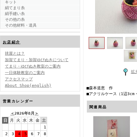
キット
絹てまり糸
絹手縫い糸
その他の糸
その他材料・道具
お店紹介
毬屋とは？
加賀てまり・加賀ゆびぬきについて
てまり・ゆびぬき教室のご案内
拡
一日体験教室のご案内
アクセスマップ
About Shop(english)
■森本道恵 作
■アクリルケース（1辺3c
営業カレンダー
関連商品
＜
2026年8月
＞
日
月
火
水
木
金
土
1
2
3
4
5
6
7
8