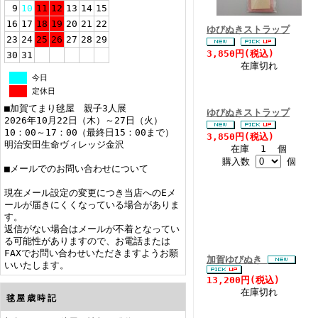
9
10
11
12
13
14
15
16
17
18
19
20
21
22
ゆびぬきストラップ
23
24
25
26
27
28
29
3,850円(税込)
30
31
在庫切れ
今日
定休日
■加賀てまり毬屋 親子3人展
ゆびぬきストラップ
2026年10月22日（木）～27日（火）
10：00～17：00（最終日15：00まで）
3,850円(税込)
明治安田生命ヴィレッジ金沢
在庫 1 個
購入数
個
■メールでのお問い合わせについて
現在メール設定の変更につき当店へのEメ
ールが届きにくくなっている場合がありま
す。
返信がない場合はメールが不着となってい
る可能性がありますので、お電話または
FAXでお問い合わせいただきますようお願
加賀ゆびぬき
いいたします。
13,200円(税込)
在庫切れ
毬屋歳時記