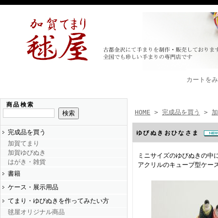
カートをみ
商品検索
HOME
>
完成品を買う
>
加
完成品を買う
ゆびぬきおひなさま
加賀てまり
加賀ゆびぬき
ミニサイズのゆびぬきの中
はがき・雑貨
アクリルのキューブ型ケー
書籍
ケース・展示用品
てまり・ゆびぬきを作ってみたい方
毬屋オリジナル商品