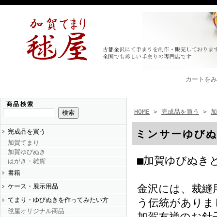
カートをみ
商品検索
HOME
>
完成品を買う
>
加
完成品を買う
ミンサーゆび
加賀てまり
加賀ゆびぬき
■加賀ゆびぬき
はがき・雑貨
書籍
ケース・展示用品
金沢には、裁縫
てまり・ゆびぬきを作ってみたい方
う伝統がありま
毬屋オリジナル商品
加賀友禅のお針