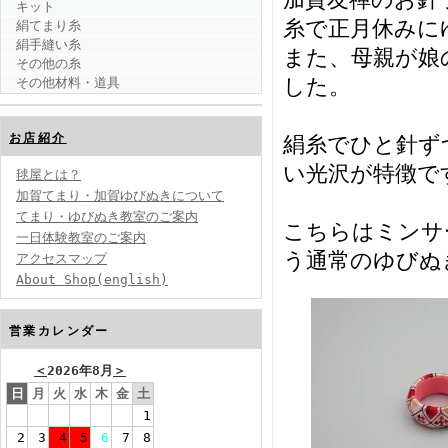
キット
糸で正月休みに
絹てまり糸
絹手縫い糸
また、母親が娘
その他の糸
した。
その他材料・道具
お店紹介
絹糸でひと針ず
い光沢が特徴で
毬屋とは？
加賀てまり・加賀ゆびぬきについて
てまり・ゆびぬき教室のご案内
こちらはミンサ
一日体験教室のご案内
う通常のゆびぬ
アクセスマップ
About Shop(english)
営業カレンダー
＜
2026年8月
＞
日
月
火
水
木
金
土
1
2
3
4
5
6
7
8