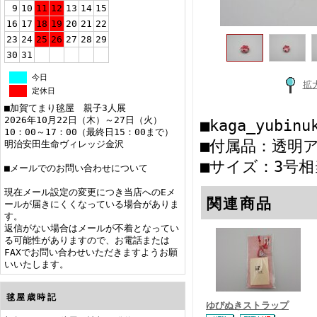
9
10
11
12
13
14
15
16
17
18
19
20
21
22
23
24
25
26
27
28
29
30
31
今日
拡
定休日
■加賀てまり毬屋 親子3人展
2026年10月22日（木）～27日（火）
■kaga_yubin
10：00～17：00（最終日15：00まで）
■付属品：透明
明治安田生命ヴィレッジ金沢
■サイズ：3号相
■メールでのお問い合わせについて
現在メール設定の変更につき当店へのEメ
関連商品
ールが届きにくくなっている場合がありま
す。
返信がない場合はメールが不着となってい
る可能性がありますので、お電話または
FAXでお問い合わせいただきますようお願
いいたします。
毬屋歳時記
ゆびぬきストラップ