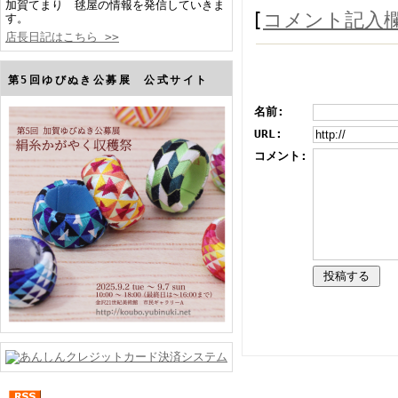
加賀てまり 毬屋の情報を発信していきま
[
コメント記入
す。
店長日記はこちら >>
第5回ゆびぬき公募展 公式サイト
名前:
URL:
コメント: