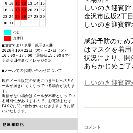
9
10
11
12
13
14
15
しいのき迎賓館
16
17
18
19
20
21
22
金沢市広坂2丁目
23
24
25
26
27
28
29
30
31
しいのき迎賓館
今日
定休日
感染予防のため
■加賀てまり毬屋 親子3人展
はマスクを着用
2026年10月22日（木）～27日（火）
10：00～17：00（最終日15：00まで）
状況により、開
明治安田生命ヴィレッジ金沢
あらかじめご了
■メールでのお問い合わせについて
現在メール設定の変更につき当店へのEメ
しいのき迎賓館
ールが届きにくくなっている場合がありま
す。
返信がない場合はメールが不着となってい
る可能性がありますので、お電話または
FAXでお問い合わせいただきますようお願
いいたします。
毬屋歳時記
コメント