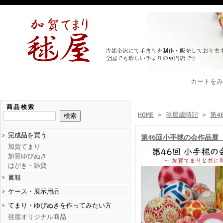
カートをみ
商品検索
HOME
>
毬屋歳時記
>
第4
完成品を買う
第46回小手毬の会作品展
加賀てまり
加賀ゆびぬき
はがき・雑貨
書籍
ケース・展示用品
てまり・ゆびぬきを作ってみたい方
毬屋オリジナル商品