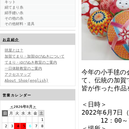
キット
絹てまり糸
絹手縫い糸
その他の糸
その他材料・道具
お店紹介
毬屋とは？
加賀てまり・加賀ゆびぬきについて
てまり・ゆびぬき教室のご案内
一日体験教室のご案内
今年の小手毬の
アクセスマップ
て、伝統の加賀
About Shop(english)
皆が作った作品
営業カレンダー
＜日時＞
＜
2026年8月
＞
2022年6月7日
日
月
火
水
木
金
土
12：00～16
1
2
3
4
5
6
7
8
＜場所＞