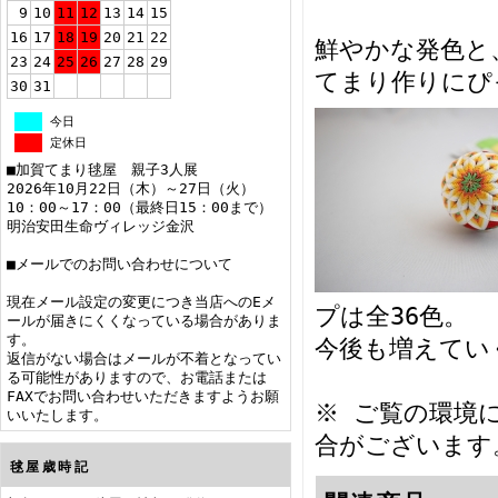
9
10
11
12
13
14
15
16
17
18
19
20
21
22
鮮やかな発色と
23
24
25
26
27
28
29
てまり作りにぴ
30
31
今日
定休日
■加賀てまり毬屋 親子3人展
2026年10月22日（木）～27日（火）
10：00～17：00（最終日15：00まで）
明治安田生命ヴィレッジ金沢
■メールでのお問い合わせについて
現在メール設定の変更につき当店へのEメ
プは全36色。
ールが届きにくくなっている場合がありま
す。
今後も増えてい
返信がない場合はメールが不着となってい
る可能性がありますので、お電話または
FAXでお問い合わせいただきますようお願
※ ご覧の環境
いいたします。
合がございます
毬屋歳時記