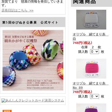
関連商品
加賀てまり 毬屋の情報を発信していきま
す。
店長日記はこちら >>
第5回ゆびぬき公募展 公式サイト
オリヅル 絹てまり糸
白
748円(税込)
在庫 2 枚
購入数
枚
オリヅル 絹てまり糸
No 89
748円(税込)
購入数
枚