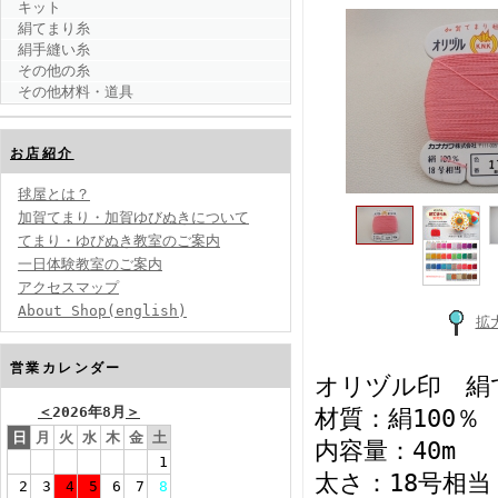
キット
絹てまり糸
絹手縫い糸
その他の糸
その他材料・道具
お店紹介
毬屋とは？
加賀てまり・加賀ゆびぬきについて
てまり・ゆびぬき教室のご案内
一日体験教室のご案内
アクセスマップ
About Shop(english)
拡
営業カレンダー
オリヅル印 絹
＜
2026年8月
＞
材質：絹100％
日
月
火
水
木
金
土
内容量：40m
1
太さ：18号相当
2
3
4
5
6
7
8