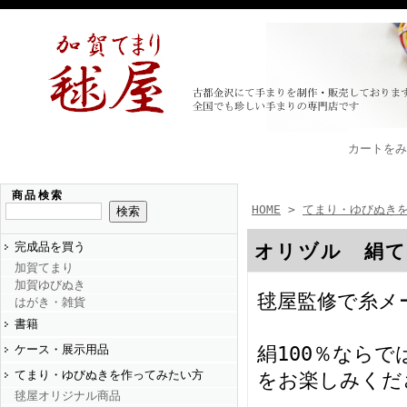
カートをみ
商品検索
HOME
>
てまり・ゆびぬき
完成品を買う
オリヅル 絹てま
加賀てまり
加賀ゆびぬき
毬屋監修で糸メ
はがき・雑貨
書籍
ケース・展示用品
絹100％なら
てまり・ゆびぬきを作ってみたい方
をお楽しみくだ
毬屋オリジナル商品