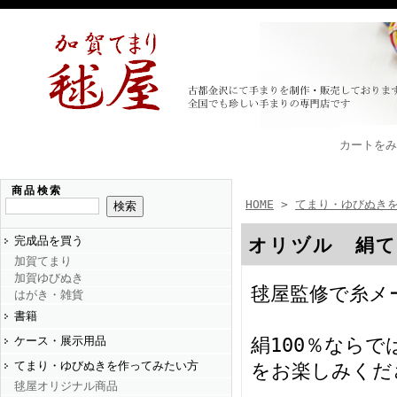
カートをみ
商品検索
HOME
>
てまり・ゆびぬき
完成品を買う
オリヅル 絹て
加賀てまり
加賀ゆびぬき
毬屋監修で糸メ
はがき・雑貨
書籍
ケース・展示用品
絹100％なら
てまり・ゆびぬきを作ってみたい方
をお楽しみくだ
毬屋オリジナル商品