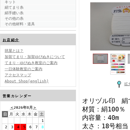
キット
絹てまり糸
絹手縫い糸
その他の糸
その他材料・道具
お店紹介
毬屋とは？
加賀てまり・加賀ゆびぬきについて
てまり・ゆびぬき教室のご案内
一日体験教室のご案内
アクセスマップ
About Shop(english)
拡
営業カレンダー
オリヅル印 絹
＜
2026年8月
＞
材質：絹100％
日
月
火
水
木
金
土
内容量：40m
1
太さ：18号相当
2
3
4
5
6
7
8