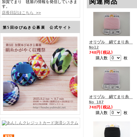
関連商品
加賀てまり 毬屋の情報を発信していきま
す。
店長日記はこちら >>
第5回ゆびぬき公募展 公式サイト
オリヅル 絹てまり糸
No12
748円(税込)
購入数
枚
オリヅル 絹てまり糸
No 187
748円(税込)
購入数
枚