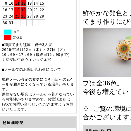
9
10
11
12
13
14
15
16
17
18
19
20
21
22
鮮やかな発色と
23
24
25
26
27
28
29
てまり作りにぴ
30
31
今日
定休日
■加賀てまり毬屋 親子3人展
2026年10月22日（木）～27日（火）
10：00～17：00（最終日15：00まで）
明治安田生命ヴィレッジ金沢
■メールでのお問い合わせについて
現在メール設定の変更につき当店へのEメ
プは全36色。
ールが届きにくくなっている場合がありま
す。
今後も増えてい
返信がない場合はメールが不着となってい
る可能性がありますので、お電話または
FAXでお問い合わせいただきますようお願
※ ご覧の環境
いいたします。
合がございます
毬屋歳時記