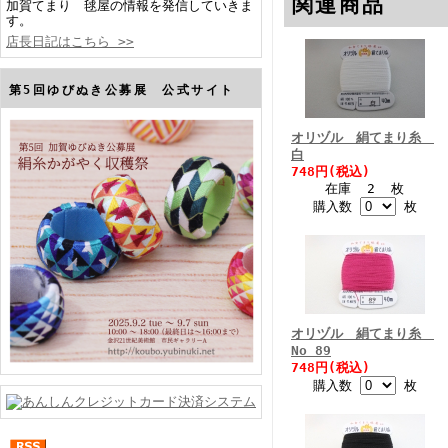
関連商品
加賀てまり 毬屋の情報を発信していきま
す。
店長日記はこちら >>
第5回ゆびぬき公募展 公式サイト
オリヅル 絹てまり糸
白
748円(税込)
在庫 2 枚
購入数
枚
オリヅル 絹てまり糸
No 89
748円(税込)
購入数
枚