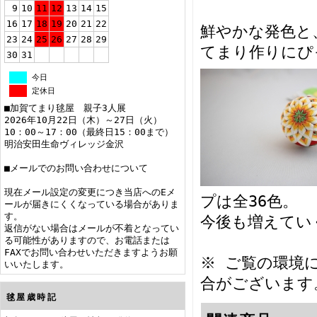
9
10
11
12
13
14
15
16
17
18
19
20
21
22
鮮やかな発色と
23
24
25
26
27
28
29
てまり作りにぴ
30
31
今日
定休日
■加賀てまり毬屋 親子3人展
2026年10月22日（木）～27日（火）
10：00～17：00（最終日15：00まで）
明治安田生命ヴィレッジ金沢
■メールでのお問い合わせについて
現在メール設定の変更につき当店へのEメ
プは全36色。
ールが届きにくくなっている場合がありま
す。
今後も増えてい
返信がない場合はメールが不着となってい
る可能性がありますので、お電話または
FAXでお問い合わせいただきますようお願
※ ご覧の環境
いいたします。
合がございます
毬屋歳時記