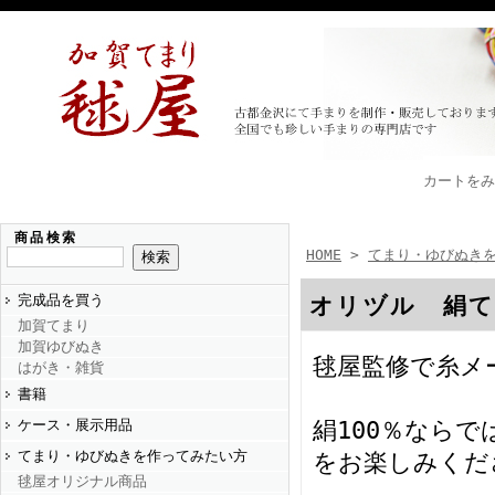
カートをみ
商品検索
HOME
>
てまり・ゆびぬき
完成品を買う
オリヅル 絹て
加賀てまり
加賀ゆびぬき
毬屋監修で糸メ
はがき・雑貨
書籍
ケース・展示用品
絹100％なら
てまり・ゆびぬきを作ってみたい方
をお楽しみくだ
毬屋オリジナル商品