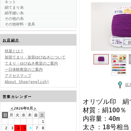
キット
絹てまり糸
絹手縫い糸
その他の糸
その他材料・道具
お店紹介
毬屋とは？
加賀てまり・加賀ゆびぬきについて
てまり・ゆびぬき教室のご案内
一日体験教室のご案内
アクセスマップ
About Shop(english)
拡
営業カレンダー
オリヅル印 絹
＜
2026年8月
＞
材質：絹100％
日
月
火
水
木
金
土
内容量：40m
1
太さ：18号相当
2
3
4
5
6
7
8